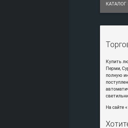
КАТАЛОГ
Торго
Купить лю
Перми, Су
полную ин
поступлен
автоматич
светильни
На сайте 
Хотит