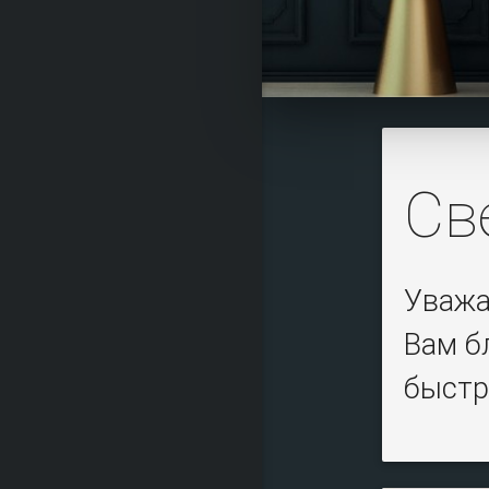
Св
Уважа
Вам б
быстр