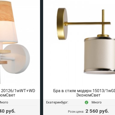
к 20126/1wWT+WD
Бра в стиле модерн 15013/1wG
омСвет
ЭкономСвет
Много
Екатеринбург:
Много
offline_pin
40 руб.
2 560 руб.
Розн.цена: