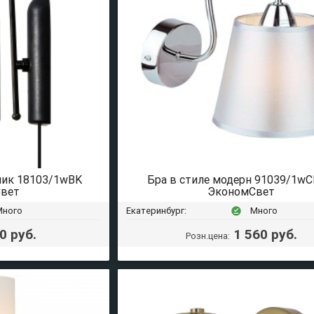
ник 18103/1wBK
Бра в стиле модерн 91039/1wC
вет
ЭкономСвет
Много
Екатеринбург:
Много
offline_pin
0 руб.
1 560 руб.
Розн.цена: