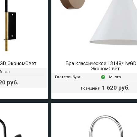
+GD ЭкономСвет
Бра классическое 13148/1wG
ЭкономСвет
Много
Екатеринбург:
Много
offline_pin
20 руб.
1 620 руб.
Розн.цена: