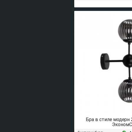
Бра в стиле модерн
ЭкономС