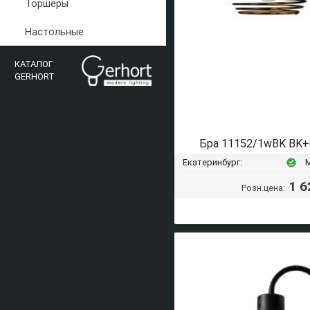
Торшеры
Настольные
КАТАЛОГ
GERHORT
Бра 11152/1wBK BK
Екатеринбург:
offline_pin
1 6
Розн.цена: