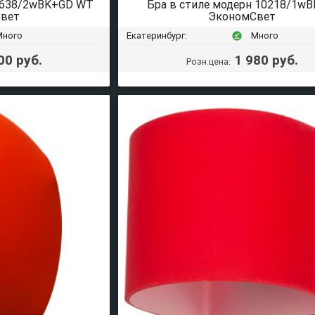
51638/2wBK+GD WT
Бра в стиле модерн 10218/1wB
вет
ЭкономСвет
Много
Екатеринбург:
Много
offline_pin
00 руб.
1 980 руб.
Розн.цена: