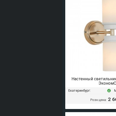
Настенный светильни
ЭкономС
Екатеринбург:
offline_pin
2 6
Розн.цена: