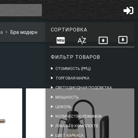
СОРТИРОВКА
а
Бра модерн
present_to_all
fiber_new
sort_by_alpha
present_to_all
ФИЛЬТР ТОВАРОВ
play_arrow
СТОИМОСТЬ (РРЦ)
play_arrow
ТОРГОВАЯ МАРКА
play_arrow
СВЕТОДИОДНАЯ ПОДСВЕТКА
play_arrow
МОЩНОСТЬ
play_arrow
ЦОКОЛЬ
play_arrow
КОЛИЧЕСТВО РЕЖИМОВ
play_arrow
ЛАМПЫ В КОМПЛЕКТЕ
play_arrow
ЦВЕТ КАРКАСА