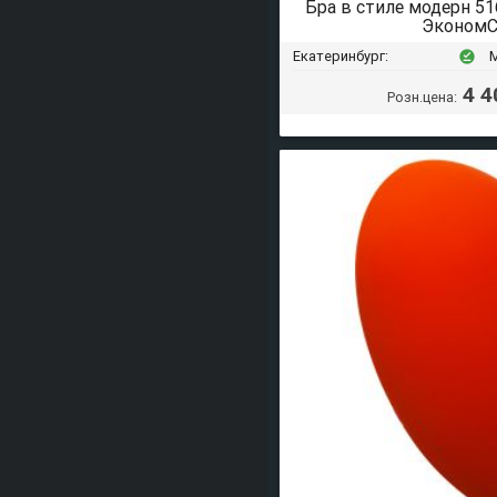
Бра в стиле модерн 
ЭкономС
Екатеринбург:
offline_pin
4 4
Розн.цена: