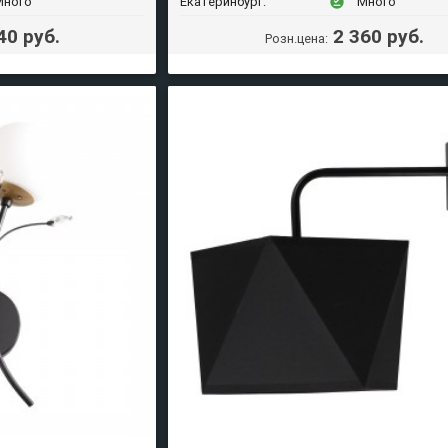
Много
Екатеринбург:
Много
offline_pin
40 руб.
2 360 руб.
Розн.цена: