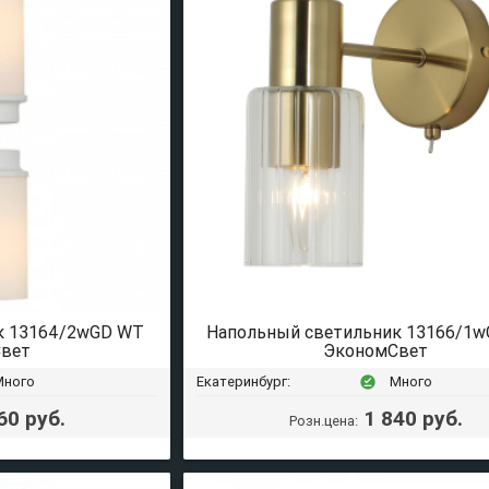
к 13164/2wGD WT
Напольный светильник 13166/1w
вет
ЭкономСвет
Много
Екатеринбург:
Много
offline_pin
60 руб.
1 840 руб.
Розн.цена: