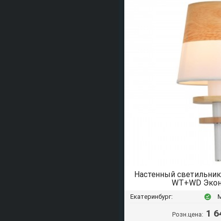
Настенный светильни
WT+WD Экон
Екатеринбург:
offline_pin
1 6
Розн.цена: