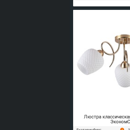
Люстра классическа
ЭкономС
Екатеринбург:
1
error