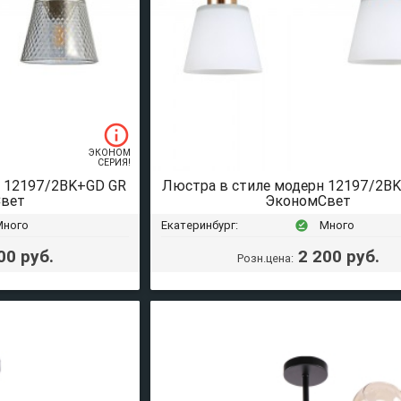
info_outline
ЭКОНОМ
СЕРИЯ!
н 12197/2BK+GD GR
Люстра в стиле модерн 12197/2B
вет
ЭкономСвет
Много
Екатеринбург:
Много
offline_pin
00 руб.
2 200 руб.
Розн.цена: