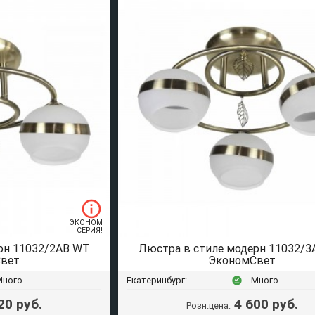
info_outline
ЭКОНОМ
СЕРИЯ!
рн 11032/2AB WT
Люстра в стиле модерн 11032/
вет
ЭкономСвет
Много
Екатеринбург:
Много
offline_pin
20 руб.
4 600 руб.
Розн.цена: