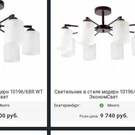
дерн 10196/6BR WT
Светильник в стиле модерн 10196
вет
ЭкономСвет
Много
Екатеринбург:
Много
offline_pin
00 руб.
9 740 руб.
Розн.цена: