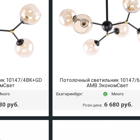
ик 10147/4BK+GD
Потолочный светильник 10147/
мСвет
AMB ЭкономСвет
Много
Екатеринбург:
Много
offline_pin
80 руб.
6 680 руб.
Розн.цена: