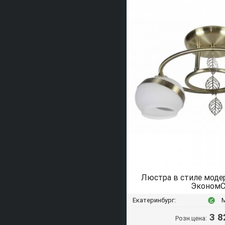
Люстра в стиле моде
ЭкономС
Екатеринбург:
offline_pin
3 8
Розн.цена: