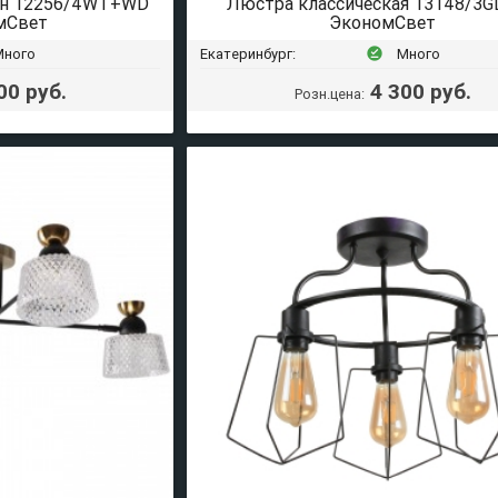
рн 12256/4WT+WD
Люстра классическая 13148/3
мСвет
ЭкономСвет
Много
Екатеринбург:
Много
offline_pin
00 руб.
4 300 руб.
Розн.цена: