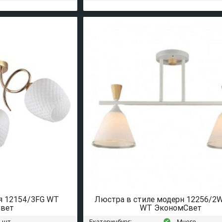
я 12154/3FG WT
Люстра в стиле модерн 12256/
вет
WT ЭкономСвет
 шт.
Екатеринбург:
Много
offline_pin