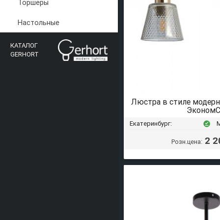
Торшеры
Настольные
КАТАЛОГ
GERHORT
Люстра в стиле модер
ЭкономС
Екатеринбург:
offline_pin
2 2
Розн.цена: