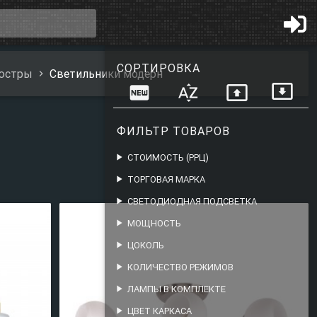
СОРТИРОВКА
юстры
Светильники модерн
present_to_all
fiber_new
sort_by_alpha
present_to_all
ФИЛЬТР ТОВАРОВ
play_arrow
СТОИМОСТЬ (РРЦ)
play_arrow
ТОРГОВАЯ МАРКА
play_arrow
СВЕТОДИОДНАЯ ПОДСВЕТКА
play_arrow
МОЩНОСТЬ
play_arrow
ЦОКОЛЬ
play_arrow
КОЛИЧЕСТВО РЕЖИМОВ
play_arrow
ЛАМПЫ В КОМПЛЕКТЕ
play_arrow
ЦВЕТ КАРКАСА