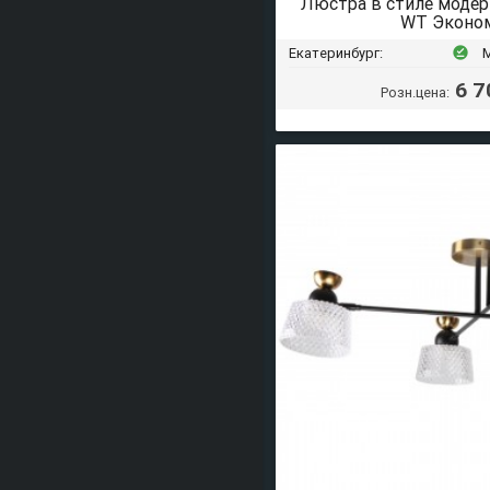
Люстра в стиле моде
WT Эконо
Екатеринбург:
offline_pin
6 7
Розн.цена: