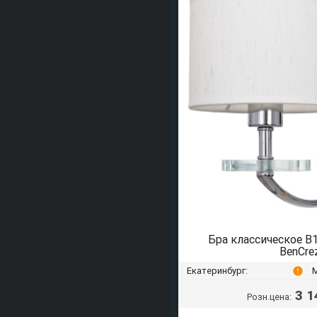
Бра классическое 
BenCre
Екатеринбург:
error
3 1
Розн.цена: