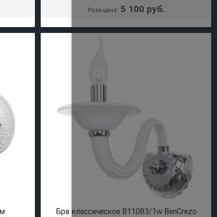
5 100 руб.
Розн.цена:
ем
Бра классическое B11083/1w BenCrezo