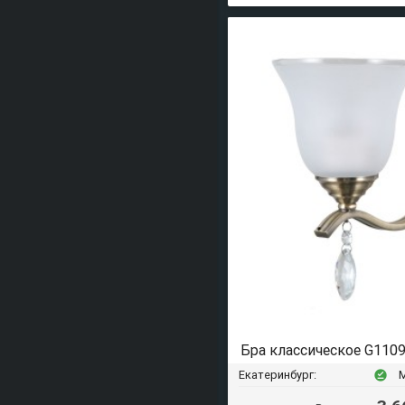
Бра классическое G110
Екатеринбург:
offline_pin