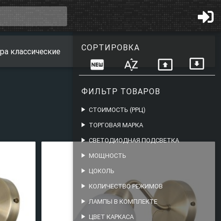
СОРТИРОВКА
ра классические
present_to_all
fiber_new
sort_by_alpha
present_to_all
ФИЛЬТР ТОВАРОВ
play_arrow
СТОИМОСТЬ (РРЦ)
play_arrow
ТОРГОВАЯ МАРКА
play_arrow
СВЕТОДИОДНАЯ ПОДСВЕТКА
play_arrow
МОЩНОСТЬ
play_arrow
ЦОКОЛЬ
play_arrow
КОЛИЧЕСТВО РЕЖИМОВ
play_arrow
ЛАМПЫ В КОМПЛЕКТЕ
play_arrow
ЦВЕТ КАРКАСА