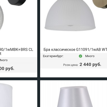
090/1wMBK+BRS CL
Бра классическое G11091/1wAB WT
t
Екатеринбург:
Много
offline_pin
Много
2 440 руб.
Розн.цена:
00 руб.