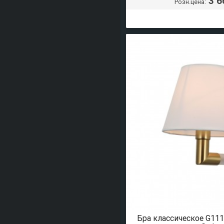
3 6
Розн.цена:
Бра классическое G1