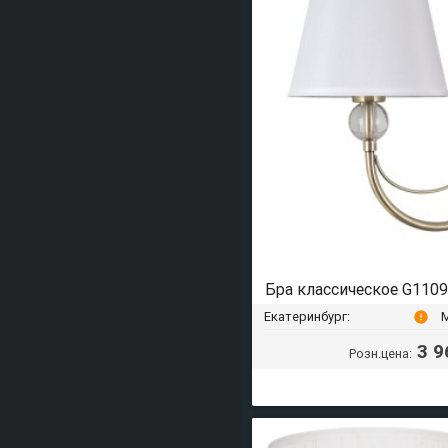
Бра классическое G110
Екатеринбург:
error
3 9
Розн.цена: