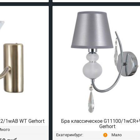
92/1wAB WT Gerhort
Бра классическое G11100/1wCR
Gerhort
Много
Екатеринбург:
Мало
error