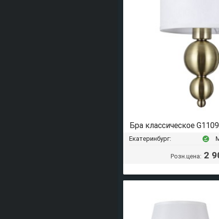
Бра классическое G110
Екатеринбург:
offline_pin
2 9
Розн.цена: