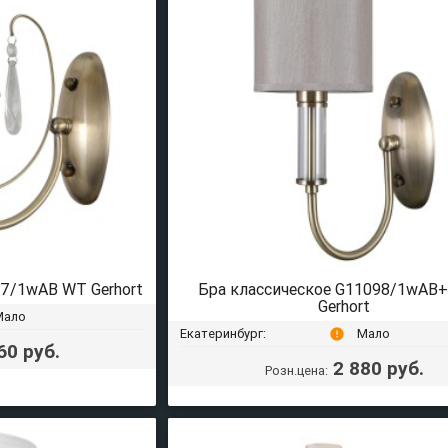
97/1wAB WT Gerhort
Бра классическое G11098/1wAB+
Gerhort
Мало
Екатеринбург:
Мало
error
60 руб.
2 880 руб.
Розн.цена: