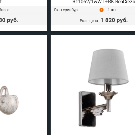
t
B11062/1wWT+BK BenCrez
Много
Екатеринбург:
1 шт.
error
80 руб.
1 820 руб.
Розн.цена: