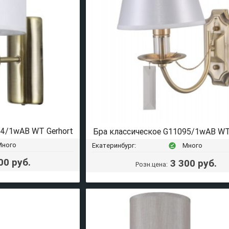
94/1wAB WT Gerhort
Бра классическое G11095/1wAB WT
Много
Екатеринбург:
Много
offline_pin
00 руб.
3 300 руб.
Розн.цена: