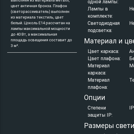
выполнен из материала металл,
одной лампы:
цвет античная бронза. Плафон
Лампы в
Н
(светорассеиватель) выполнен
комплекте:
из материала текстиль, цвет
Светодиодная
Н
белый. Цоколь E14 рассчитан на
лампы максимальной мощности
подсветка:
до 40 Вт, а максимальная
Материал и цв
площадь освещения составит до
3 м².
Цвет каркаса:
А
Цвет плафона:
Б
Материал
М
каркаса:
Материал
Т
плафона:
Опции
Степени
I
защиты IP:
Размеры свет