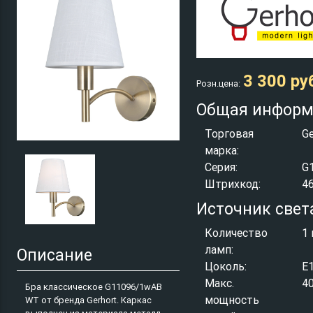
3 300 ру
Розн.цена:
Общая информ
Торговая
Ge
марка:
Серия:
G
Штрихкод:
4
Источник свет
Количество
1 
ламп:
Описание
Цоколь:
E
Макс.
4
Бра классическое G11096/1wAB
мощность
WT от бренда Gerhort. Каркас