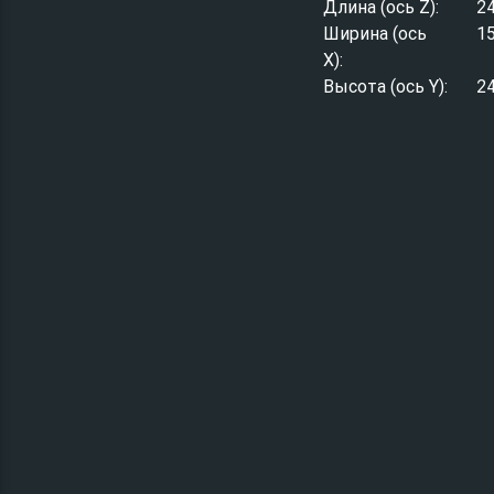
Длина (ось Z):
2
Ширина (ось
1
X):
Высота (ось Y):
2