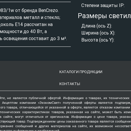
Степени защиты IP:
83/1w от бренда BenCrezo.
Размеры свети
атериалов металл и стекло;
Цоколь E14 рассчитан на
Длина (ось Z):
ощности до 40 Вт, а
Ширина (ось X):
 освещения составит до 3 м².
Высота (ось Y):
КАТАЛОГИ ПРОДУКЦИИ
КОНТАКТЫ
йте, не является публичной офертой. Информация о товарах, их технических
. Акцептом компании «ЭкономСвет» полученной оферты является подтвер
ого товара, отличающейся от указанной в оферте, является отказом компани
технических характеристиках товаров, указанная на сайте, может быть изм
 сайте, могут отличаться от оригиналов. Информация о цене товара, указа
ствующий товар. Подтверждением цены заказанного товара является сообщени
держание сообщений и других материалов на сайте, их возможное несоотве
ачество информации и изображений.