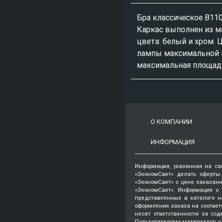
Бра классическое B110
Каркас выполнен из м
цвета: белый и хром. 
лампы максимальной м
максимальная площадь
О КОМПАНИИ
ИНФОРМАЦИЯ
Информация, указанная на са
«ЭкономСвет» делать оферты
«ЭкономСвет» о цене заказанн
«ЭкономСвет». Информация о 
представленных в каталоге на
оформления заказа на соответ
несет ответственности за со
Пользователями материалов, к