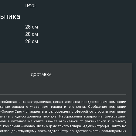
IP20
льника
28 см
28 см
28 см
ДОСТАВКА
 свойствах и характеристиках, ценах является предложением компании
ждение заказа с указанием товара и его цены. Сообщение компании
и «ЭкономСвет» от акцепта и одновременно офертой со стороны компании
енена в одностороннем порядке. Изображения товаров на фотографиях,
нная в каталоге на сайте, может отличаться от фактической к моменту
е компании «ЭкономСвет» о цене такого товара. Администрация Сайта не
тствие действующему законодательству, за достоверность размещаемых