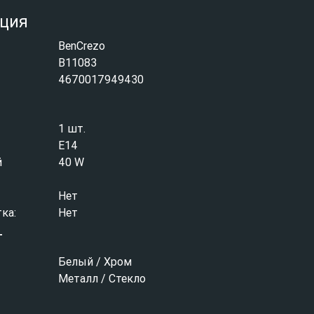
ция
BenCrezo
B11083
4670017949430
1 шт.
E14
й
40 W
Нет
ка:
Нет
т
Белый / Хром
Металл / Стекло