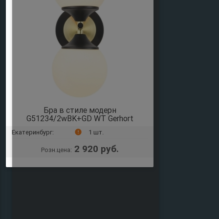
Бра в стиле модерн
G51234/2wBK+GD WT Gerhort
Екатеринбург:
1 шт.
error
2 920 руб.
Розн.цена: