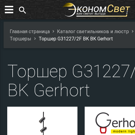
search
Главная страница
Каталог светильников и люстр
Торшеры
Торшер G31227/2F BK BK Gerhort
Торшер G31227
BK Gerhort