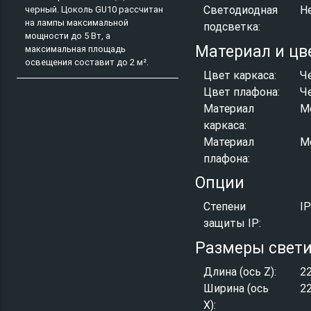
Светодиодная
Н
черный. Цоколь GU10 рассчитан
на лампы максимальной
подсветка:
мощности до 5 Вт, а
Материал и цв
максимальная площадь
освещения составит до 2 м².
Цвет каркаса:
Ч
Цвет плафона:
Ч
Материал
М
каркаса:
Материал
М
плафона:
Опции
Степени
I
защиты IP:
Размеры свет
Длина (ось Z):
2
Ширина (ось
2
X):