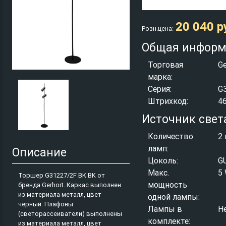
20 040 р
Розн.цена:
Общая информ
Торговая
Ge
марка:
Серия:
G
Штрихкод:
4
Источник свет
Количество
2 
ламп:
Описание
Цоколь:
G
Макс.
5
Торшер G31227/2F BK BK от
мощность
бренда Gerhort. Каркас выполнен
из материала металл, цвет
одной лампы:
черный. Плафоны
Лампы в
Н
(светорассеиватели) выполнены
комплекте:
из материала металл, цвет