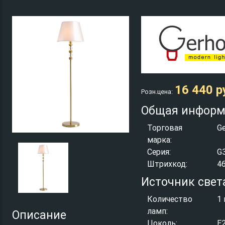
16 440 р
Розн.цена:
Общая информ
Торговая
Ge
марка:
Серия:
G
Штрихкод:
4
Источник свет
Количество
1 
ламп:
Описание
Цоколь:
E