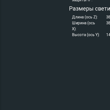
Размеры свет
Длина (ось Z):
3
Ширина (ось
3
X):
Высота (ось Y):
1