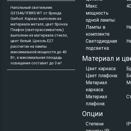
Макс.
4
Напольный светильник
мощность
G31346/1FBRS WT от бренда
Gerhort. Каркас выполнен из
одной лампы:
материала металл, цвет бронза.
Лампы в
Н
Плафон (светорассеиватель)
комплекте:
выполнен из материала стекло,
Светодиодная
Н
цвет белый. Цоколь E27
рассчитан на лампы
подсветка:
максимальной мощности до 40
Материал и цв
Вт, а максимальная площадь
освещения составит до 3 м².
Цвет каркаса:
Б
Цвет плафона:
Б
Материал
М
каркаса:
Материал
С
плафона:
Опции
Степени
I
защиты IP: