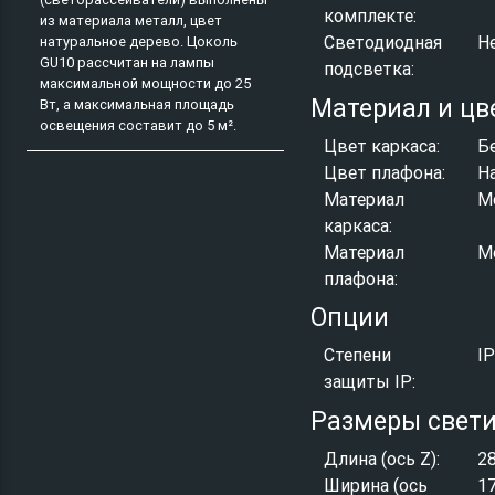
комплекте:
из материала металл, цвет
Светодиодная
Н
натуральное дерево. Цоколь
GU10 рассчитан на лампы
подсветка:
максимальной мощности до 25
Материал и цв
Вт, а максимальная площадь
освещения составит до 5 м².
Цвет каркаса:
Б
Цвет плафона:
Н
Материал
М
каркаса:
Материал
М
плафона:
Опции
Степени
I
защиты IP:
Размеры свет
Длина (ось Z):
2
Ширина (ось
1