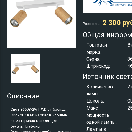
2 300 ру
Розн.цена:
Общая информ
Торговая
Э
марка:
Серия:
8
Штрихкод:
4
Источник свет
Количество
2 
ламп:
Описание
Цоколь:
G
Макс.
2
Спот 86608/2WT WD от бренда
мощность
ЭкономСвет. Каркас выполнен
из материала металл, цвет
одной лампы:
белый. Плафоны
Лампы в
Н
(светорассеиватели) выполнены