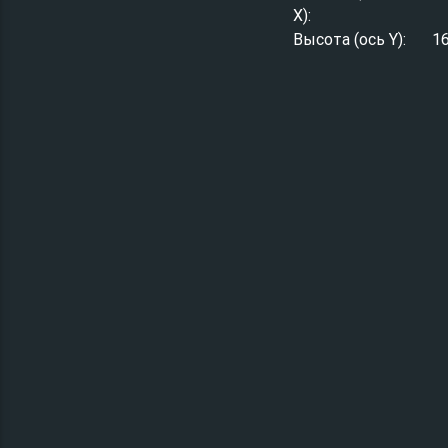
X):
Высота (ось Y):
1