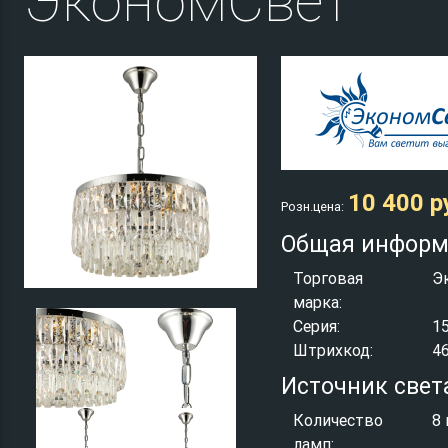
ЭкономСвет
10 400 р
Розн.цена:
Общая информ
Торговая
Э
марка:
Серия:
1
Штрихкод:
4
Источник свет
Количество
8 
ламп: