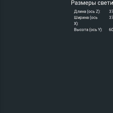
Размеры свет
Длина (ось Z):
3
Ширина (ось
3
X):
Высота (ось Y):
6