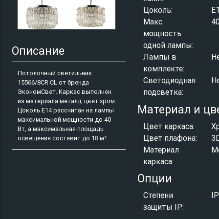
Цоколь:
E
Макс.
4
мощность
одной лампы:
Описание
Лампы в
Н
комплекте:
Потолочный светильник
Светодиодная
Н
15566/8CR CL от бренда
подсветка:
ЭкономСвет. Каркас выполнен
из материала металл, цвет хром.
Материал и цв
Цоколь E14 рассчитан на лампы
максимальной мощности до 40
Цвет каркаса:
Х
Вт, а максимальная площадь
Цвет плафона:
3
освещения составит до 18 м².
Материал
М
каркаса:
Опции
Степени
I
защиты IP: