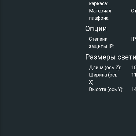
каркаса:
Материал
С
плафона:
Опции
Степени
I
защиты IP:
Размеры свет
Длина (ось Z):
1
Ширина (ось
1
X):
Высота (ось Y):
1