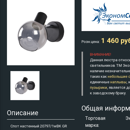
1 460 ру
Розн.цена:
ВНИМАНИЕ!
Данная люстра относи
светильников ТМ Эко
наличие незначительн
таких как
небольшие 
единичные
наплывы
,
пузырики
, является 
к заводскому браку.
Общая информ
Описание
Торговая
Э
марка:
Спот настенный 20797/1wBK GR