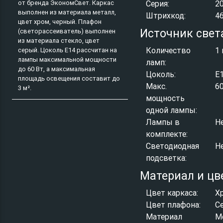
от бренда ЭкономСвет. Каркас
Серия:
2
выполнен из материала металл,
Штрихкод:
4
цвет хром, черный. Плафон
Источник свет
(светорассеиватель) выполнен
из материала стекло, цвет
Количество
1 
серый. Цоколь E14 рассчитан на
лампы максимальной мощности
ламп:
до 60 Вт, а максимальная
Цоколь:
E
площадь освещения составит до
Макс.
6
3 м².
мощность
одной лампы:
Лампы в
Н
комплекте:
Светодиодная
Н
подсветка:
Материал и цв
Цвет каркаса:
Х
Цвет плафона:
С
Материал
М