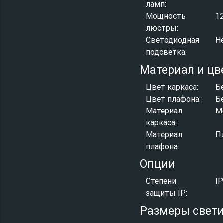
ламп:
Мощность
1
люстры:
Светодиодная
Н
подсветка:
Материал и цв
Цвет каркаса:
Б
Цвет плафона:
Б
Материал
М
каркаса:
Материал
П
плафона:
Опции
Степени
I
защиты IP:
Размеры свет