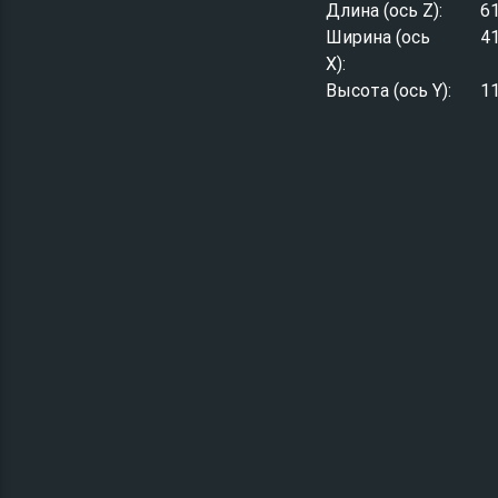
Длина (ось Z):
6
Ширина (ось
4
X):
Высота (ось Y):
1