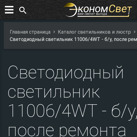
search
Главная страница
Каталог светильников и люстр
Светодиодный светильник 11006/4WT - б/у, после ре
Светодиодный
светильник
11006/4WT - б/у
после ремонта