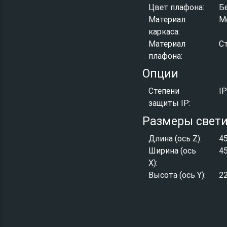
Цвет плафона:
Б
Материал
М
каркаса:
Материал
С
плафона:
Опции
Степени
I
защиты IP:
Размеры свет
Длина (ось Z):
4
Ширина (ось
4
X):
Высота (ось Y):
2