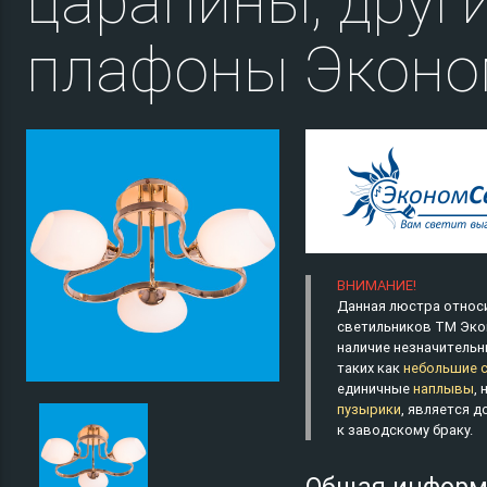
царапины, друг
плафоны Эконо
ВНИМАНИЕ!
Данная люстра относи
светильников ТМ Эко
наличие незначительн
таких как
небольшие 
единичные
наплывы
,
пузырики
, является 
к заводскому браку.