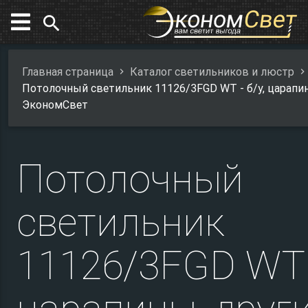
search
Главная страница
Каталог светильников и люстр
Потолочный светильник 11126/3FGD WT - б/у, царапи
ЭкономСвет
Потолочный
светильник
11126/3FGD WT -