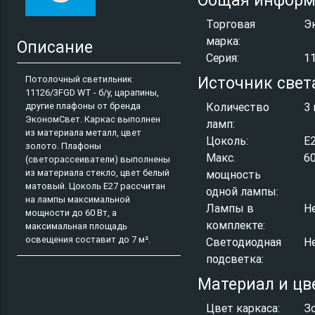
Общая информ
Торговая
Э
марка:
Описание
Серия:
1
Потолочный светильник
Источник свет
11126/3FGD WT - б/у, царапины,
другие плафоны от бренда
Количество
3 
ЭкономСвет. Каркас выполнен
ламп:
из материала металл, цвет
Цоколь:
E
золото. Плафоны
Макс.
6
(светорассеиватели) выполнены
из материала стекло, цвет белый
мощность
матовый. Цоколь E27 рассчитан
одной лампы:
на лампы максимальной
Лампы в
Н
мощности до 60 Вт, а
комплекте:
максимальная площадь
освещения составит до 7 м².
Светодиодная
Н
подсветка:
Материал и цв
Цвет каркаса:
З