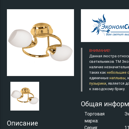
ВНИМАНИЕ!
Данная люстра относи
светильников ТМ Эко
наличие незначительн
таких как
небольшие 
единичные
наплывы
,
пузырики
, является 
к заводскому браку.
Общая информ
Торговая
Э
марка:
Описание
Серия:
1