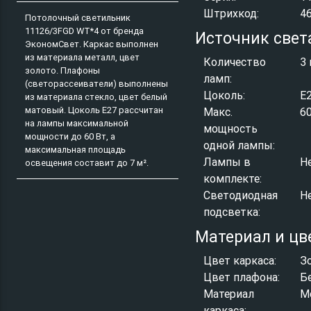
Штрихкод:
4
Потолочный светильник
11126/3FGD WT*4 от бренда
Источник свет
ЭкономСвет. Каркас выполнен
из материала металл, цвет
Количество
3 
золото. Плафоны
ламп:
(светорассеиватели) выполнены
Цоколь:
E
из материала стекло, цвет белый
матовый. Цоколь E27 рассчитан
Макс.
6
на лампы максимальной
мощность
мощности до 60 Вт, а
одной лампы:
максимальная площадь
Лампы в
Н
освещения составит до 7 м².
комплекте:
Светодиодная
Н
подсветка:
Материал и цв
Цвет каркаса:
З
Цвет плафона:
Б
Материал
М
каркаса: