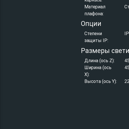
Материал
С
плафона:
Опции
Степени
I
защиты IP:
Размеры свет
Длина (ось Z):
4
Ширина (ось
4
X):
Высота (ось Y):
2