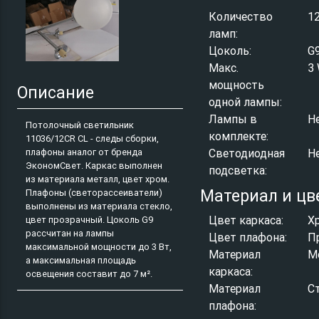
Количество
1
ламп:
Цоколь:
G
Макс.
3
мощность
Описание
одной лампы:
Лампы в
Н
Потолочный светильник
комплекте:
11036/12CR CL - следы сборки,
плафоны аналог от бренда
Светодиодная
Н
ЭкономСвет. Каркас выполнен
подсветка:
из материала металл, цвет хром.
Материал и цв
Плафоны (светорассеиватели)
выполнены из материала стекло,
Цвет каркаса:
Х
цвет прозрачный. Цоколь G9
рассчитан на лампы
Цвет плафона:
П
максимальной мощности до 3 Вт,
Материал
М
а максимальная площадь
каркаса:
освещения составит до 7 м².
Материал
С
плафона: