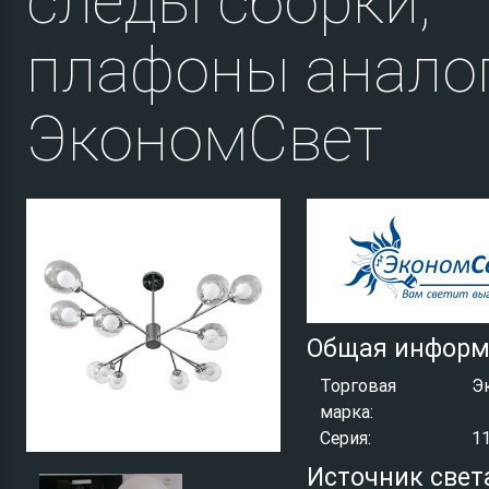
следы сборки,
плафоны анало
ЭкономСвет
Общая информ
Торговая
Э
марка:
Серия:
1
Источник свет