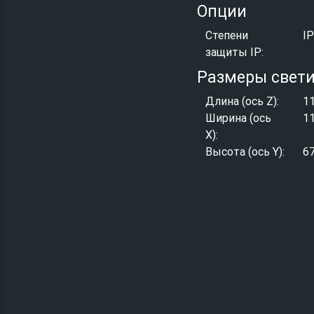
Опции
Степени
I
защиты IP:
Размеры свет
Длина (ось Z):
1
Ширина (ось
1
X):
Высота (ось Y):
6