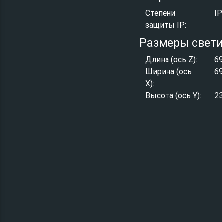
Степени
I
защиты IP:
Размеры свет
Длина (ось Z):
6
Ширина (ось
6
X):
Высота (ось Y):
2