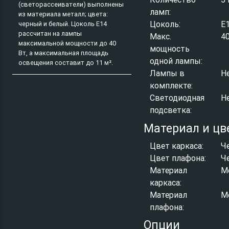
(светорассеиватели) выполнены
ламп:
из материала металл; цвета:
Цоколь:
E
черный и белый. Цоколь E14
рассчитан на лампы
Макс.
4
максимальной мощности до 40
мощность
Вт, а максимальная площадь
одной лампы:
освещения составит до 11 м².
Лампы в
Н
комплекте:
Светодиодная
Н
подсветка:
Материал и цв
Цвет каркаса:
Ч
Цвет плафона:
Ч
Материал
М
каркаса:
Материал
М
плафона:
Опции