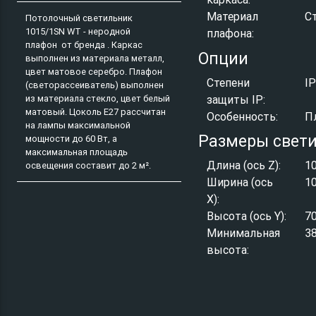
Материал
С
Потолочный светильник
1015/1SN WT - неродной
плафона:
плафон от бренда . Каркас
Опции
выполнен из материала металл,
цвет матовое серебро. Плафон
Степени
I
(светорассеиватель) выполнен
защиты IP:
из материала стекло, цвет белый
матовый. Цоколь E27 рассчитан
Особенность:
П
на лампы максимальной
Размеры свет
мощности до 60 Вт, а
максимальная площадь
Длина (ось Z):
1
освещения составит до 2 м².
Ширина (ось
1
X):
Высота (ось Y):
7
Минимальная
3
высота: