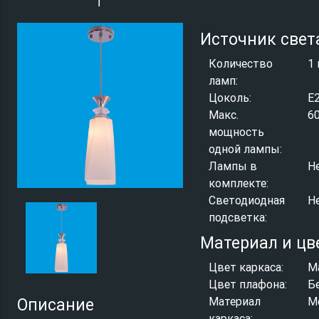
Источник свет
Количество
1 
ламп:
Цоколь:
E
Макс.
6
мощность
одной лампы:
Лампы в
Н
комплекте:
Светодиодная
Н
подсветка:
Материал и цв
Цвет каркаса:
М
Цвет плафона:
Б
Материал
М
Описание
каркаса: