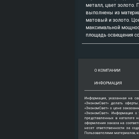
металл, цвет золото.
выполнены из материа
матовый и золото. Цо
максимальной мощност
площадь освещения со
О КОМПАНИИ
ИНФОРМАЦИЯ
Информация, указанная на са
«ЭкономСвет» делать оферты
«ЭкономСвет» о цене заказанн
«ЭкономСвет». Информация о 
представленных в каталоге на
оформления заказа на соответ
несет ответственности за со
Пользователями материалов, к