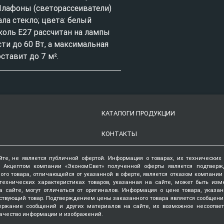
 Плафоны (светорассеиватели)
ла стекло; цвета: белый
коль E27 рассчитан на лампы
и до 60 Вт, а максимальная
ставит до 7 м².
КАТАЛОГИ ПРОДУКЦИИ
КОНТАКТЫ
йте, не является публичной офертой. Информация о товарах, их технических
. Акцептом компании «ЭкономСвет» полученной оферты является подтвер
ого товара, отличающейся от указанной в оферте, является отказом компани
технических характеристиках товаров, указанная на сайте, может быть изм
 сайте, могут отличаться от оригиналов. Информация о цене товара, указа
ствующий товар. Подтверждением цены заказанного товара является сообщени
держание сообщений и других материалов на сайте, их возможное несоотве
ачество информации и изображений.