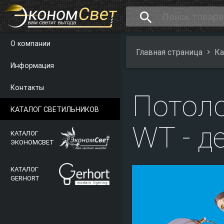
search
О компании
Главная страница
Ка
Информация
Контакты
Потол
КАТАЛОГ СВЕТИЛЬНИКОВ
WT - д
КАТАЛОГ
ЭКОНОМСВЕТ
КАТАЛОГ
GERHORT