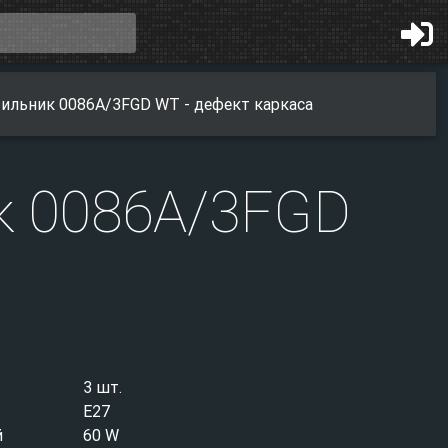
ильник 0086A/3FGD WT - дефект каркаса
к 0086A/3FGD
3 шт.
E27
й
60 W