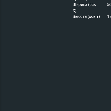
Ширина (ось
5
X):
Высота (ось Y):
1