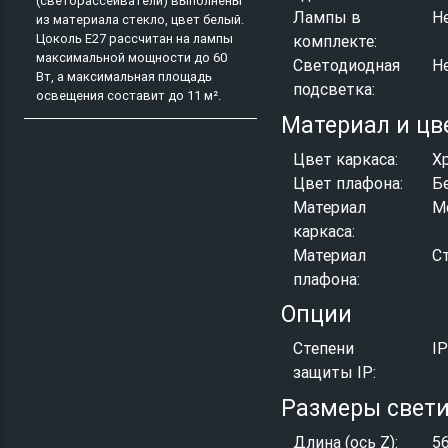
(светорассеиватели) выполнены
Лампы в
Н
из материала стекло, цвет белый.
Цоколь E27 рассчитан на лампы
комплекте:
максимальной мощности до 60
Светодиодная
Н
Вт, а максимальная площадь
подсветка:
освещения составит до 11 м².
Материал и цв
Цвет каркаса:
Х
Цвет плафона:
Б
Материал
М
каркаса:
Материал
С
плафона:
Опции
Степени
I
защиты IP:
Размеры свет
Длина (ось Z):
5