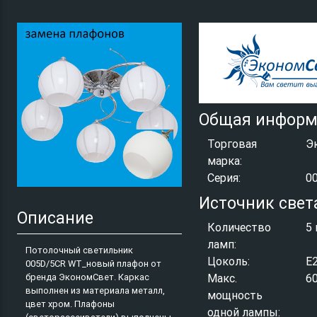
Общая информ
Торговая
Э
марка:
Серия:
0
Источник свет
Описание
Количество
5 
ламп:
Потолочный светильник
Цоколь:
E
005D/5CR WT_новый плафон от
бренда ЭкономСвет. Каркас
Макс.
6
выполнен из материала металл,
мощность
цвет хром. Плафоны
одной лампы: