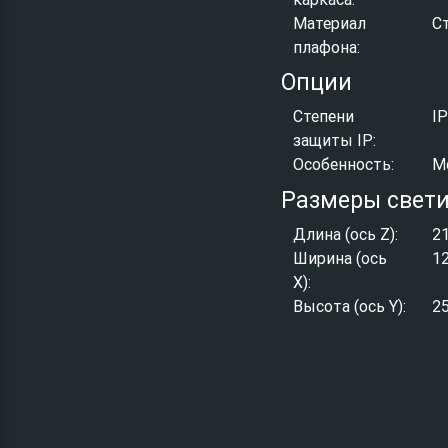
Материал
С
плафона:
Опции
Степени
I
защиты IP:
Особенность:
М
Размеры свет
Длина (ось Z):
2
Ширина (ось
1
X):
Высота (ось Y):
2