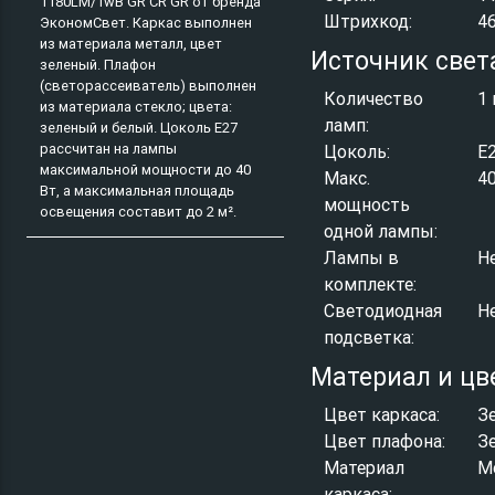
1180LM/1wB GR CR GR от бренда
Штрихкод:
4
ЭкономСвет. Каркас выполнен
из материала металл, цвет
Источник свет
зеленый. Плафон
(светорассеиватель) выполнен
Количество
1 
из материала стекло; цвета:
ламп:
зеленый и белый. Цоколь E27
рассчитан на лампы
Цоколь:
E
максимальной мощности до 40
Макс.
4
Вт, а максимальная площадь
мощность
освещения составит до 2 м².
одной лампы:
Лампы в
Н
комплекте:
Светодиодная
Н
подсветка:
Материал и цв
Цвет каркаса:
З
Цвет плафона:
З
Материал
М
каркаса: