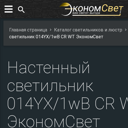
search
Главная страница
Каталог светильников и люстр
светильник 014YX/1wB CR WT ЭкономСвет
Настенный
светильник
014YX/1wB CR 
ЭкономСвет