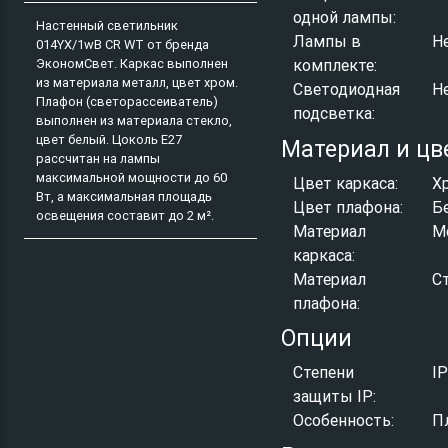
одной лампы:
Настенный светильник
Лампы в
Н
014YX/1wB CR WT от бренда
ЭкономСвет. Каркас выполнен
комплекте:
из материала металл, цвет хром.
Светодиодная
Н
Плафон (светорассеиватель)
подсветка:
выполнен из материала стекло,
цвет белый. Цоколь E27
Материал и цв
рассчитан на лампы
максимальной мощности до 60
Цвет каркаса:
Х
Вт, а максимальная площадь
Цвет плафона:
Б
освещения составит до 2 м².
Материал
М
каркаса:
Материал
С
плафона:
Опции
Степени
I
защиты IP:
Особенность:
П