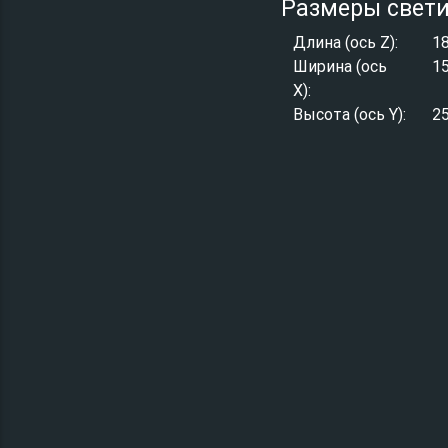
Размеры свет
Длина (ось Z):
1
Ширина (ось
1
X):
Высота (ось Y):
2