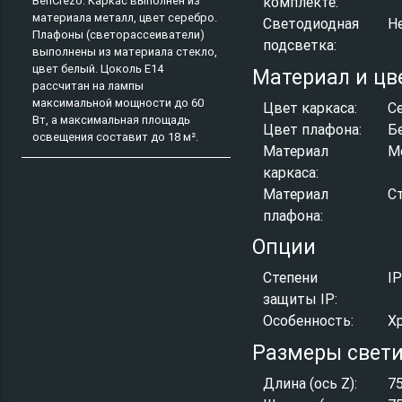
BenCrezo. Каркас выполнен из
комплекте:
материала металл, цвет серебро.
Светодиодная
Н
Плафоны (светорассеиватели)
подсветка:
выполнены из материала стекло,
цвет белый. Цоколь E14
Материал и цв
рассчитан на лампы
максимальной мощности до 60
Цвет каркаса:
С
Вт, а максимальная площадь
Цвет плафона:
Б
освещения составит до 18 м².
Материал
М
каркаса:
Материал
С
плафона:
Опции
Степени
I
защиты IP:
Особенность:
Х
Размеры свет
Длина (ось Z):
7