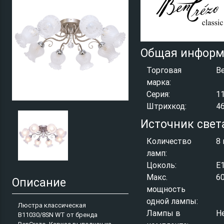
Общая информ
Торговая
B
марка:
Серия:
1
Штрихкод:
4
Источник свет
Количество
8 
ламп:
Цоколь:
E
Макс.
6
Описание
мощность
одной лампы:
Люстра классическая
Лампы в
Н
B11030/8SN WT от бренда