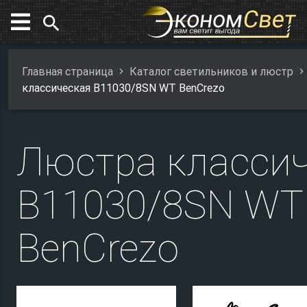
search
Главная страница
Каталог светильников и люстр
классическая B11030/8SN WT BenCrezo
Люстра класси
B11030/8SN WT
BenCrezo