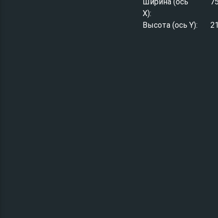
Ширина (ось
7
X):
Высота (ось Y):
2