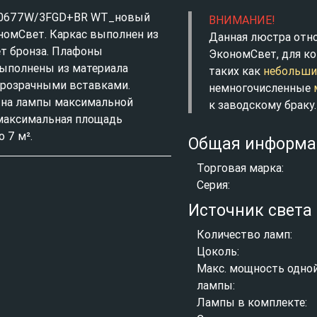
я 0677W/3FGD+BR WT_новый
ВНИМАНИЕ!
номСвет. Каркас выполнен из
Данная люстра отн
ет бронза. Плафоны
ЭкономСвет, для ко
выполнены из материала
таких как
небольши
 прозрачными вставками.
немногочисленные
 на лампы максимальной
к заводскому браку.
 максимальная площадь
 7 м².
Общая информа
Торговая марка:
Серия:
Источник света
Количество ламп:
Цоколь:
Макс. мощность одно
лампы:
Лампы в комплекте: