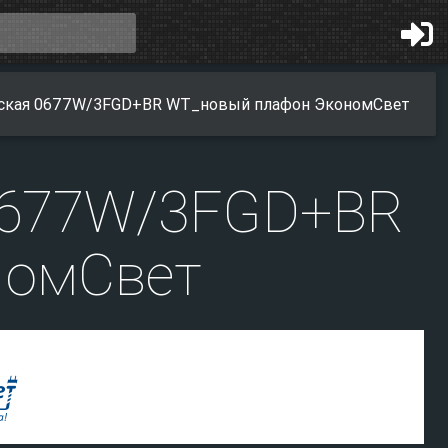
еская 0677W/3FGD+BR WT_новый плафон ЭкономСвет
0677W/3FGD+BR
номСвет