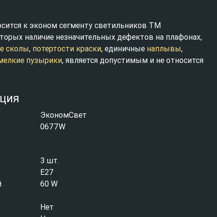
осится к эконом сегменту светильников ТМ
торых наличие незначительных дефектов на плафонах,
е сколы
,
потертости краски
, единичные
наплывы
,
мелкие пузырики
, является допустимым и не относится
ция
ЭкономСвет
0677W
3 шт.
E27
й
60 W
Нет