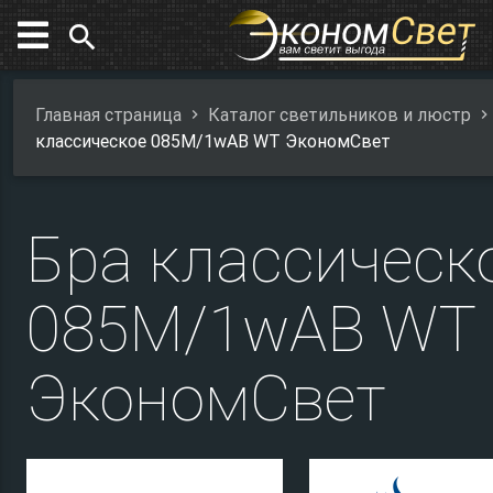
search
Главная страница
Каталог светильников и люстр
классическое 085M/1wAB WT ЭкономСвет
Бра классическ
085M/1wAB WT
ЭкономСвет