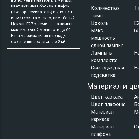
выполнен из материала металл,
цвет античная бронза. Плафон
Количество
1 
(светорассеиватель) выполнен
ламп:
из материала стекло, цвет белый.
Цоколь:
E
Цоколь E27 рассчитан на лампы
максимальной мощности до 60
Макс.
6
Вт, а максимальная площадь
мощность
освещения составит до 2 м².
одной лампы:
Лампы в
Н
комплекте:
Светодиодная
Н
подсветка:
Материал и цв
Цвет каркаса:
А
Цвет плафона:
Б
Материал
М
каркаса:
Материал
С
плафона: