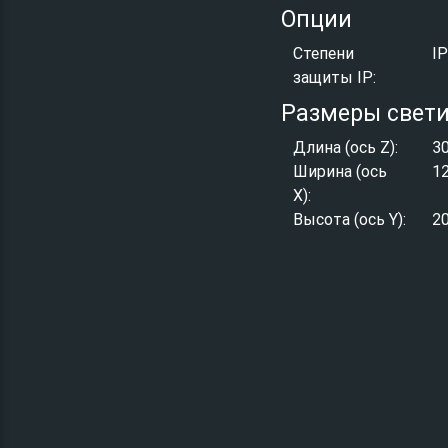
Опции
Степени
I
защиты IP:
Размеры свет
Длина (ось Z):
3
Ширина (ось
1
X):
Высота (ось Y):
2