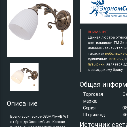
ВНИМАНИЕ!
Данная люстра относи
светильников ТМ Эко
наличие незначительн
таких как
небольшие 
единичные
наплывы
,
пузырики
, является 
к заводскому браку.
Общая информ
Торговая
Э
марка:
Описание
Серия:
0
Штрихкод:
4
Бра классическое 085M/1wAB WT
от бренда ЭкономСвет. Каркас
Источник свет