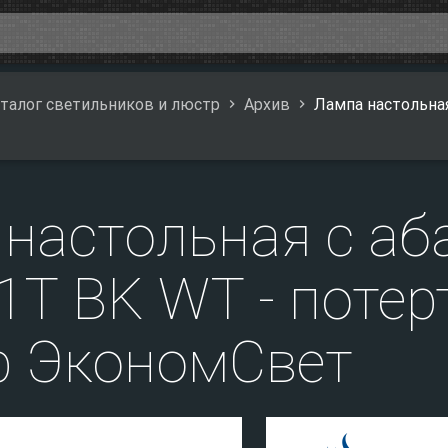
талог светильников и люстр
Архив
Лампа настольная
настольная с а
1T BK WT - потер
р ЭкономСвет