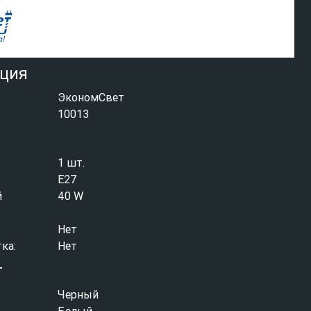
ция
ЭкономСвет
10013
1 шт.
E27
й
40 W
Нет
ка:
Нет
т
Черный
Белый