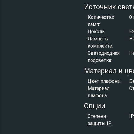
Источник свет
Количество
0 
ламп:
Цоколь:
E
Лампы в
Н
комплекте:
Светодиодная
Н
подсветка:
Материал и цв
Цвет плафона:
Б
Материал
С
плафона:
Опции
Степени
I
защиты IP: