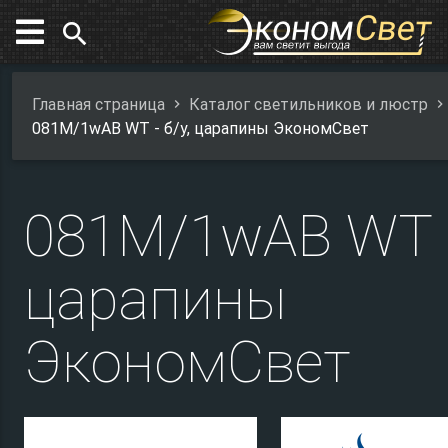
search
Главная страница
Каталог светильников и люстр
081M/1wAB WT - б/у, царапины ЭкономСвет
081M/1wAB WT -
царапины
ЭкономСвет