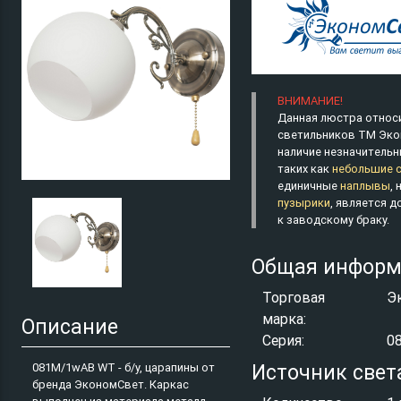
ВНИМАНИЕ!
Данная люстра относи
светильников ТМ Эко
наличие незначительн
таких как
небольшие 
единичные
наплывы
,
пузырики
, является 
к заводскому браку.
Общая информ
Торговая
Э
марка:
Описание
Серия:
0
081M/1wAB WT - б/у, царапины от
Источник свет
бренда ЭкономСвет. Каркас