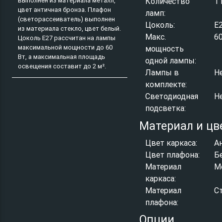
выполнен из материала металл,
Количество
1 
цвет античная бронза. Плафон
ламп:
(светорассеиватель) выполнен
Цоколь:
E
из материала стекло, цвет белый.
Макс.
6
Цоколь E27 рассчитан на лампы
максимальной мощности до 60
мощность
Вт, а максимальная площадь
одной лампы:
освещения составит до 2 м².
Лампы в
Н
комплекте:
Светодиодная
Н
подсветка:
Материал и цв
Цвет каркаса:
А
Цвет плафона:
Б
Материал
М
каркаса:
Материал
С
плафона:
Опции