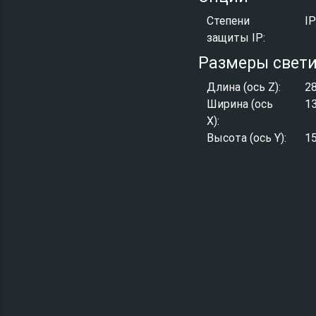
Степени
I
защиты IP:
Размеры свет
Длина (ось Z):
2
Ширина (ось
1
X):
Высота (ось Y):
1