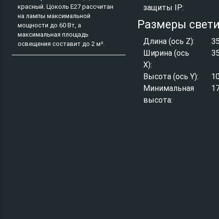
защиты IP:
красный. Цоколь E27 рассчитан
на лампы максимальной
Размеры свет
мощности до 60 Вт, а
максимальная площадь
Длина (ось Z):
3
освещения составит до 2 м².
Ширина (ось
3
X):
Высота (ось Y):
1
Минимальная
1
высота: