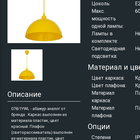
Цоколь:
E
Макс.
6
мощность
одной лампы:
Лампы в
Н
комплекте:
Светодиодная
Н
подсветка:
Материал и цв
Цвет каркаса:
К
Цвет плафона:
К
Материал
П
Описание
каркаса:
Материал
П
078/1YWL - абажур аналог от
бренда . Каркас выполнен из
плафона:
материала пластик, цвет
Опции
красный. Плафон
(светорассеиватель) выполнен
Степени
I
из материала пластик, цвет