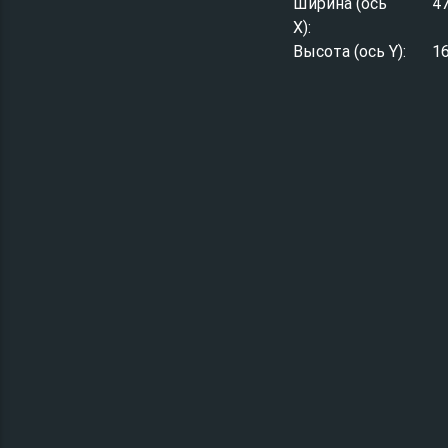
Ширина (ось
4
X):
Высота (ось Y):
1