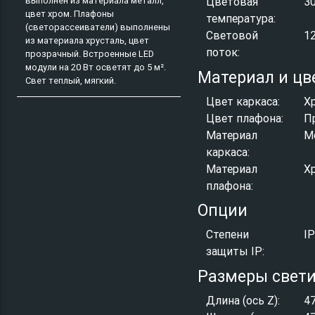
выполнен из материала металл,
Цветовая
3
цвет хром. Плафоны
температура:
(светорассеиватели) выполнены
Световой
1
из материала хрусталь, цвет
поток:
прозрачный. Встроенные LED
модули на 20 Вт осветят до 5 м².
Материал и цв
Свет теплый, мягкий.
Цвет каркаса:
Х
Цвет плафона:
П
Материал
М
каркаса:
Материал
Х
плафона:
Опции
Степени
I
защиты IP:
Размеры свет
Длина (ось Z):
4