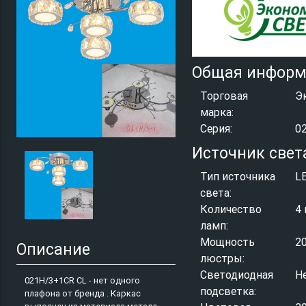
Общая информ
Торговая
Э
марка:
Серия:
0
Источник свет
Тип источника
L
света:
Количество
4 
ламп:
Мощность
2
Описание
люстры:
Светодиодная
Н
021H/3+1CR CL - нет одного
подсветка:
плафона от бренда . Каркас