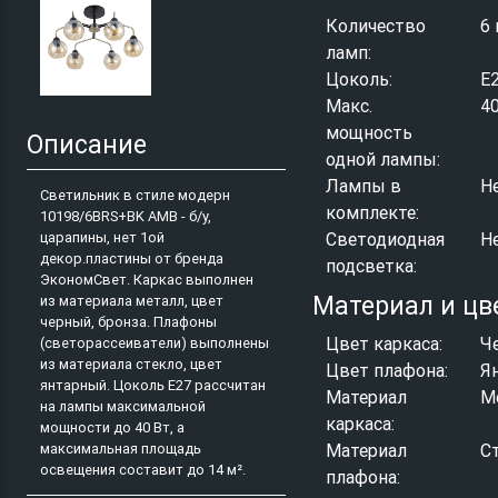
Количество
6 
ламп:
Цоколь:
E
Макс.
4
мощность
Описание
одной лампы:
Лампы в
Н
Светильник в стиле модерн
комплекте:
10198/6BRS+BK AMB - б/у,
царапины, нет 1ой
Светодиодная
Н
декор.пластины от бренда
подсветка:
ЭкономСвет. Каркас выполнен
Материал и цв
из материала металл, цвет
черный, бронза. Плафоны
Цвет каркаса:
Ч
(светорассеиватели) выполнены
из материала стекло, цвет
Цвет плафона:
Я
янтарный. Цоколь E27 рассчитан
Материал
М
на лампы максимальной
каркаса:
мощности до 40 Вт, а
Материал
С
максимальная площадь
освещения составит до 14 м².
плафона: