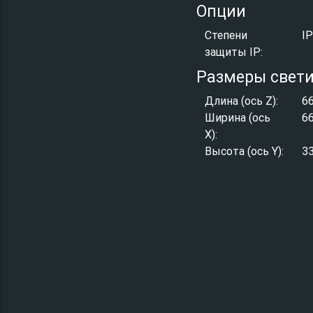
Опции
Степени
I
защиты IP:
Размеры свет
Длина (ось Z):
6
Ширина (ось
6
X):
Высота (ось Y):
3