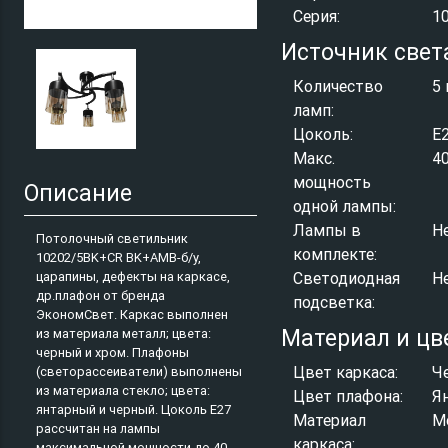
Серия:
1
Источник свет
Количество
5 
ламп:
Цоколь:
E
Макс.
4
мощность
Описание
одной лампы:
Лампы в
Н
Потолочный светильник
комплекте:
10202/5BK+CR BK+AMB-б/у,
царапины, дефекты на каркасе,
Светодиодная
Н
др.плафон от бренда
подсветка:
ЭкономСвет. Каркас выполнен
Материал и цв
из материала металл; цвета:
черный и хром. Плафоны
Цвет каркаса:
Ч
(светорассеиватели) выполнены
из материала стекло; цвета:
Цвет плафона:
Я
янтарный и черный. Цоколь E27
Материал
М
рассчитан на лампы
каркаса:
максимальной мощности до 40