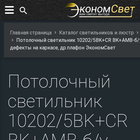
search
Главная страница
Каталог светильников и люстр
Потолочный светильник 10202/5BK+CR BK+AMB-б/у
дефекты на каркасе, др.плафон ЭкономСвет
Потолочный
светильник
10202/5BK+CR