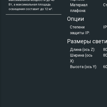
Материал
С
Вт, а максимальная площадь
освещения составит до 12 м².
плафона:
Опции
Степени
I
защиты IP:
Размеры свет
Длина (ось Z):
8
Ширина (ось
8
X):
Высота (ось Y):
6