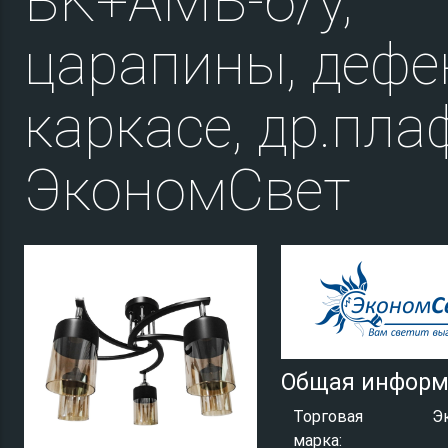
BK+AMB-б/у,
царапины, дефе
каркасе, др.пла
ЭкономСвет
Общая информ
Торговая
Э
марка: