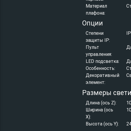
Материал
С
плафона:
Опции
Степени
I
защиты IP:
Пульт
Д
управления:
LED подсветка:
Д
Особенность:
С
Декоративный
С
элемент:
Размеры свет
Длина (ось Z):
1
Ширина (ось
1
X):
Высота (ось Y):
2