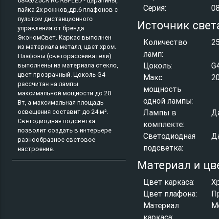
084G/25CR RC RBPLED - царапины,
Серия:
0
пайка 2х рожков,др.6 плафонов с
пультом дистанционного
Источник свет
управления от бренда
ЭкономСвет. Каркас выполнен
Количество
2
из материала металл, цвет хром.
ламп:
Плафоны (светорассеиватели)
Цоколь:
G
выполнены из материала стекло,
цвет прозрачный. Цоколь G4
Макс.
2
рассчитан на лампы
мощность
максимальной мощности до 20
одной лампы:
Вт, а максимальная площадь
Лампы в
Д
освещения составит до 24 м².
Светодиодная подсветка
комплекте:
позволит создать в интерьере
Светодиодная
Д
разнообразное световое
подсветка:
настроение.
Материал и цв
Цвет каркаса:
Х
Цвет плафона:
П
Материал
М
каркаса: