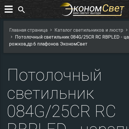
search
Главная страница
Каталог светильников и люстр
Потолочный светильник 084G/25CR RC RBPLED - ца
рожков,др.6 плафонов ЭкономСвет
Потолочный
светильник
084G/25CR RC