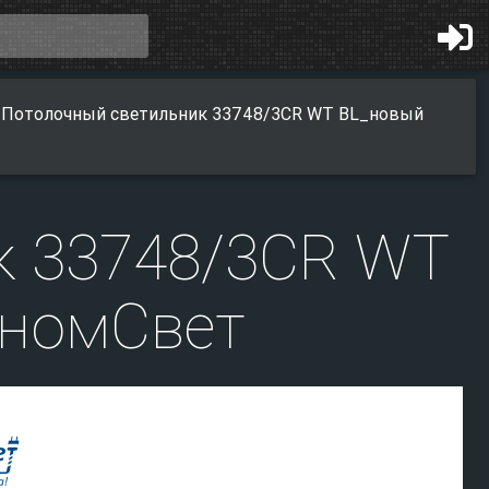
Потолочный светильник 33748/3CR WT BL_новый
к 33748/3CR WT
ономСвет