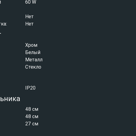
й
60 W
Нет
ка:
Нет
т
Хром
Белый
Металл
Стекло
IP20
льника
48 см
48 см
27 см