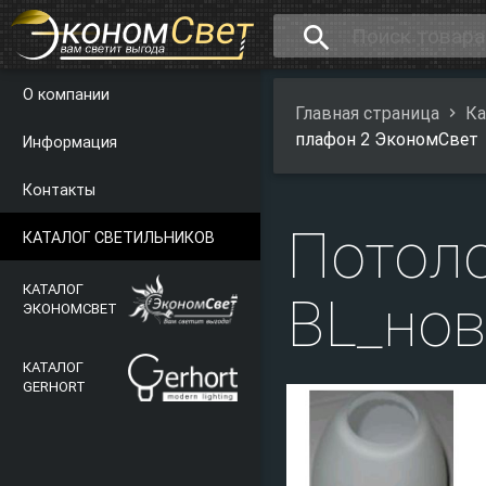
search
О компании
Главная страница
Ка
плафон 2 ЭкономСвет
Информация
Контакты
Потол
КАТАЛОГ СВЕТИЛЬНИКОВ
КАТАЛОГ
BL_нов
ЭКОНОМСВЕТ
КАТАЛОГ
GERHORT