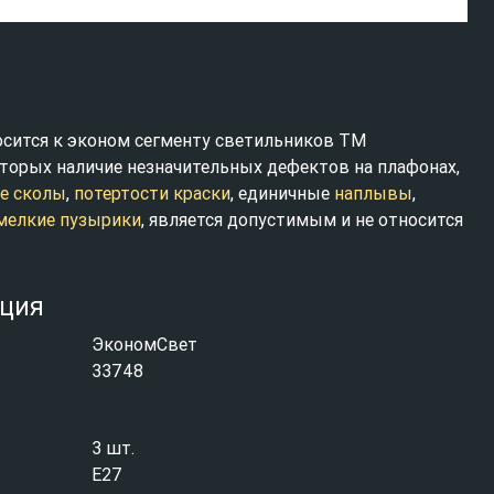
осится к эконом сегменту светильников ТМ
торых наличие незначительных дефектов на плафонах,
е сколы
,
потертости краски
, единичные
наплывы
,
мелкие пузырики
, является допустимым и не относится
ция
ЭкономСвет
33748
3 шт.
E27