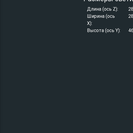
Длина (ось Z):
2
Ширина (ось
2
X):
Высота (ось Y):
4