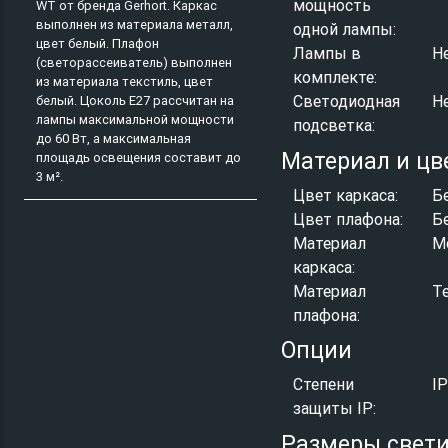
мощность
WT от бренда Gerhort. Каркас
выполнен из материала металл,
одной лампы:
цвет белый. Плафон
Лампы в
Н
(светорассеиватель) выполнен
комплекте:
из материала текстиль, цвет
Светодиодная
Н
белый. Цоколь E27 рассчитан на
лампы максимальной мощности
подсветка:
до 60 Вт, а максимальная
Материал и цв
площадь освещения составит до
3 м².
Цвет каркаса:
Б
Цвет плафона:
Б
Материал
М
каркаса:
Материал
Т
плафона:
Опции
Степени
I
защиты IP:
Размеры свет