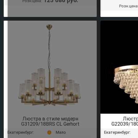
Розн.цена:
Розн.цена
Люстра в стиле модерн
Люстр
G31209/18BRS CL Gerhort
G22039/18
Екатеринбург:
Мало
Екатеринбург:
error