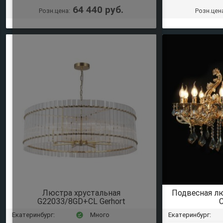
64 440 руб.
Розн.цена:
Розн.цен
Люстра хрустальная
Подвесная л
G22033/8GD+CL Gerhort
C
Екатеринбург:
Много
Екатеринбург:
offline_pin