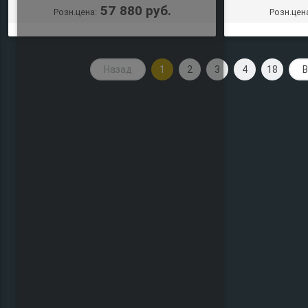
57 880 руб.
Розн.цена:
Розн.цен
Назад
1
2
3
4
18