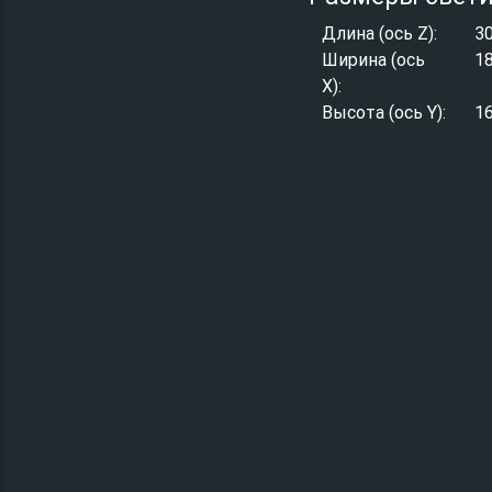
Длина (ось Z):
3
Ширина (ось
1
X):
Высота (ось Y):
1