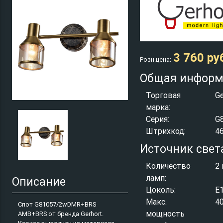
3 760 ру
Розн.цена:
Общая информ
Торговая
Ge
марка:
Серия:
G
Штрихкод:
4
Источник свет
Количество
2 
ламп:
Описание
Цоколь:
E
Макс.
4
Спот G81057/2wDMR+BRS
мощность
AMB+BRS от бренда Gerhort.