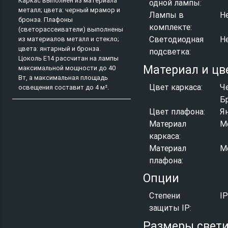
Каркас выполнен из материала
одной лампы:
металл; цвета: черный мрамор и
Лампы в
Н
бронза. Плафоны
комплекте:
(светорассеиватели) выполнены
Светодиодная
Н
из материалов металл и стекло;
цвета: янтарный и бронза.
подсветка:
Цоколь E14 рассчитан на лампы
Материал и цв
максимальной мощности до 40
Вт, а максимальная площадь
Цвет каркаса:
Ч
освещения составит до 4 м².
Б
Цвет плафона:
Я
Материал
М
каркаса:
Материал
М
плафона:
Опции
Степени
I
защиты IP:
Размеры свет