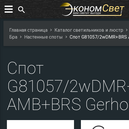
search
Главная страница
Каталог светильников и люстр
Бра
Настенные споты
Спот G81057/2wDMR+BRS 
Спот
G81057/2wDMR
AMB+BRS Gerho