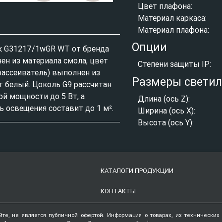
Цвет плафона:
Материал каркаса:
Материал плафона:
Опции
к G31217/1wGR WT от бренда
нен из материала смола, цвет
Степени защиты IP:
рассеиватель) выполнен из
Размеры свети
т белый. Цоколь G9 рассчитан
й мощности до 5 Вт, а
Длина (ось Z):
 освещения составит до 1 м².
Ширина (ось X):
Высота (ось Y):
КАТАЛОГИ ПРОДУКЦИИ
КОНТАКТЫ
йте, не является публичной офертой. Информация о товарах, их технических