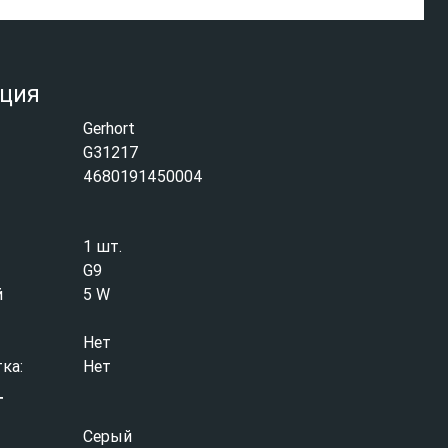
ция
Gerhort
G31217
4680191450004
1 шт.
G9
й
5 W
Нет
ка:
Нет
т
Серый