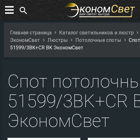
search
Главная страница
Каталог светильников и люстр
ЭкономСвет
Люстры
Потолочные споты
Спот
51599/3BK+CR BK ЭкономСвет
Спот потолочн
51599/3BK+CR 
ЭкономСвет