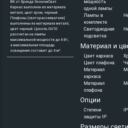
мощность
BK от бренда ЭкономСвет.
Каркас выполнен из материала
одной лампы:
металл, цвет хром, черный.
Лампы в
Н
Плафоны (светорассеиватели)
комплекте:
выполнены из материала металл,
Светодиодная
Н
цвет черный. Цоколь GU10
рассчитан на лампы
подсветка:
максимальной мощности до 6 Вт,
Материал и цв
а максимальная площадь
освещения составит до 4 м².
Цвет каркаса:
Х
Цвет плафона:
Ч
Материал
М
каркаса:
Материал
М
плафона:
Опции
Степени
I
защиты IP:
Размеры свет