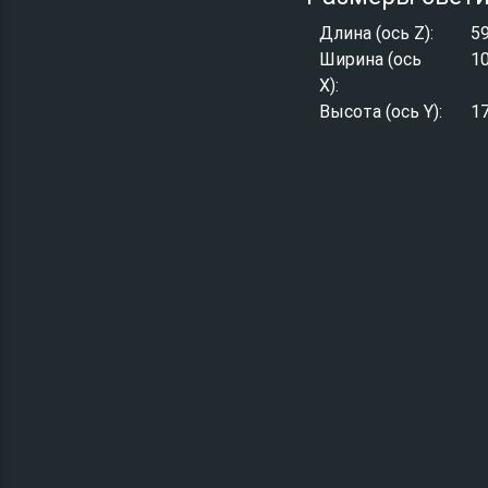
Длина (ось Z):
5
Ширина (ось
1
X):
Высота (ось Y):
1