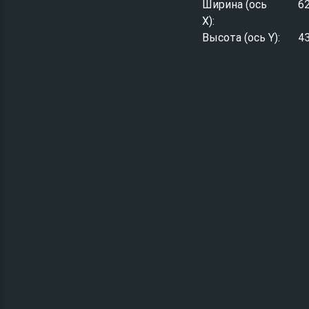
Ширина (ось
6
X):
Высота (ось Y):
4