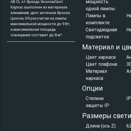
мощность
AB CL от бренда ЭкономСвет.
Каркас выполнен из материала
одной лампы:
алюминий, цвет античная бронза.
Лампы в
Н
Цоколь G9 рассчитан на лампы
комплекте:
максимальной мощности до 9 Вт,
Светодиодная
Н
а максимальная площадь
освещения составит до 8 м².
подсветка:
Материал и цв
Цвет каркаса:
А
Цвет плафона:
3
Материал
А
каркаса:
Опции
Степени
I
защиты IP:
Размеры свет
Длина (ось Z):
6