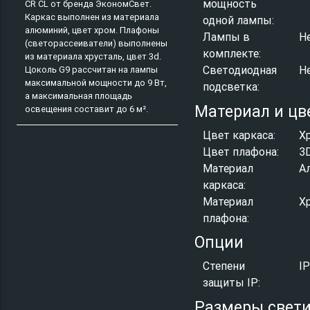
мощность
CR CL от бренда ЭкономСвет.
Каркас выполнен из материала
одной лампы:
алюминий, цвет хром. Плафоны
Лампы в
Н
(светорассеиватели) выполнены
комплекте:
из материала хрусталь, цвет 3d.
Светодиодная
Н
Цоколь G9 рассчитан на лампы
максимальной мощности до 9 Вт,
подсветка:
а максимальная площадь
Материал и цв
освещения составит до 6 м².
Цвет каркаса:
Х
Цвет плафона:
3
Материал
А
каркаса:
Материал
Х
плафона:
Опции
Степени
I
защиты IP:
Размеры свет