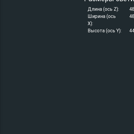
Длина (ось Z):
4
Ширина (ось
4
X):
Высота (ось Y):
4