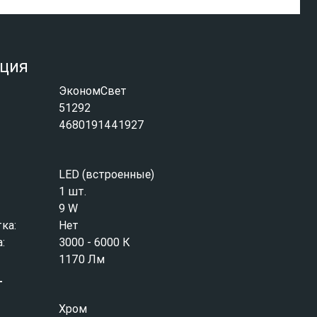
ция
ЭкономСвет
51292
4680191441927
LED (встроенные)
1 шт.
9 W
ка:
Нет
:
3000 - 6000 К
1170 Лм
т
Хром