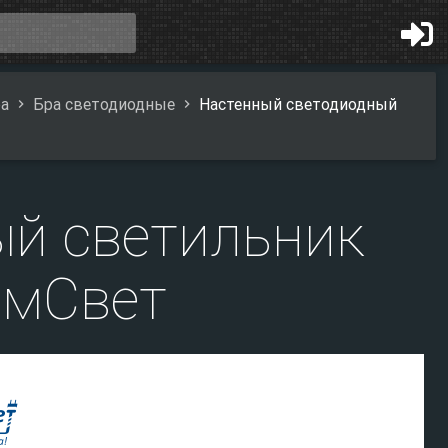
а
Бра светодиодные
Настенный светодиодный
ый светильник
омСвет