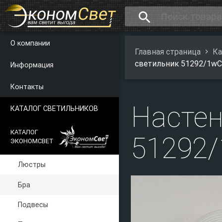
search
О компании
Главная страница
Ка
светильник 51292/1w
Информация
Контакты
Настен
КАТАЛОГ СВЕТИЛЬНИКОВ
КАТАЛОГ
51292
ЭКОНОМСВЕТ
Люстры
Бра
Подвесы