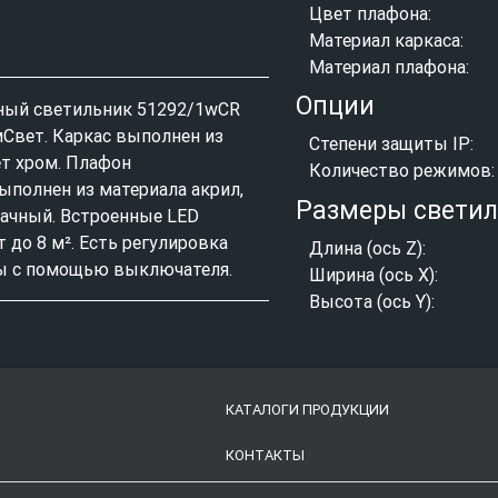
Цвет плафона:
Материал каркаса:
Материал плафона:
Опции
ный светильник 51292/1wCR
Свет. Каркас выполнен из
Степени защиты IP:
ет хром. Плафон
Количество режимов:
ыполнен из материала акрил,
Размеры свети
ачный. Встроенные LED
т до 8 м². Есть регулировка
Длина (ось Z):
ы с помощью выключателя.
Ширина (ось X):
Высота (ось Y):
КАТАЛОГИ ПРОДУКЦИИ
КОНТАКТЫ