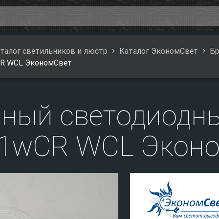
талог светильников и люстр
Каталог ЭкономСвет
Бр
CR WCL ЭкономСвет
ный светодиодн
/1wCR WCL Экон