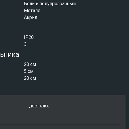
Белый полупрозрачный
Металл
Акрил
IP20
3
льника
20 см
5 см
20 см
ДОСТАВКА